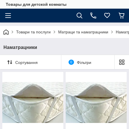
Товары для детской комнаты
Товари та послуги
Матраци та наматрацники
Намат
Наматрацники
Сортування
0
Фільтри