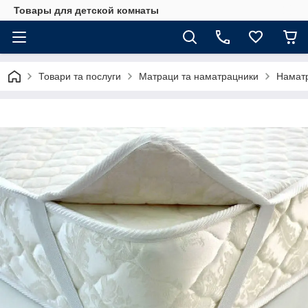
Товары для детской комнаты
Товари та послуги
Матраци та наматрацники
Намат