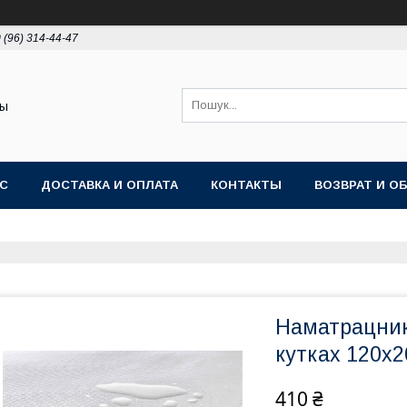
 (96) 314-44-47
ты
АС
ДОСТАВКА И ОПЛАТА
КОНТАКТЫ
ВОЗВРАТ И О
Наматрацник 
кутках 120х2
410 ₴