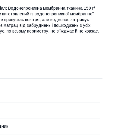
ріал: Водонепроникна мембранна тканина 150 г/
к виготовлений із водонепроникної мембранної
ре пропускає повітря, але водночас затримує
є матрац від забруднень і пошкоджень з усіх
є, по всьому периметру, не з'їжджає й не ковзає.
цник