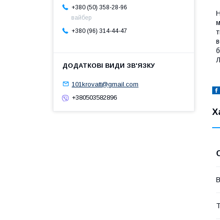
+380 (50) 358-28-96
Н
вайбер
м
+380 (96) 314-44-47
т
в
б
Л
101krovatt@gmail.com
+380503582896
Х
В
Т