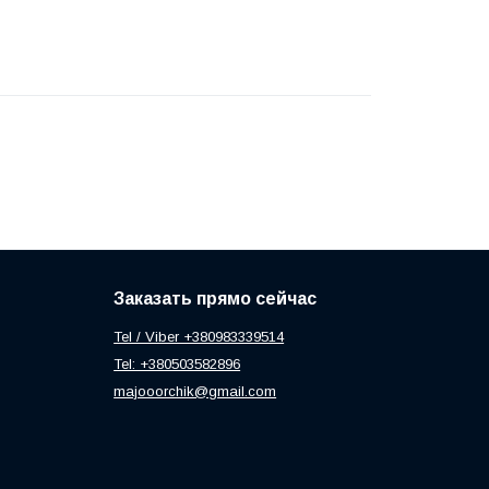
Заказать прямо сейчас
Tel / Viber +380983339514
Tel: +380503582896
majooorchik@gmail.com