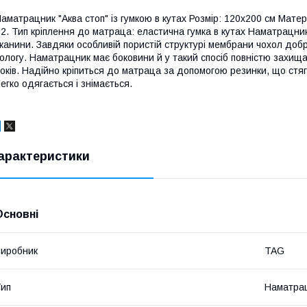
аматрацник "Аква стоп" із гумкою в кутах Розмір: 120х200 см Мате
2. Тип кріплення до матраца: еластична гумка в кутах Наматрацни
канини. Завдяки особливій пористій структурі мембрани чохол доб
ологу. Наматрацник має боковини й у такий спосіб повністю захища
оків. Надійно кріпиться до матраца за допомогою резинки, що стягу
егко одягається і знімається.
арактеристики
Основні
иробник
TAG
ип
Наматра