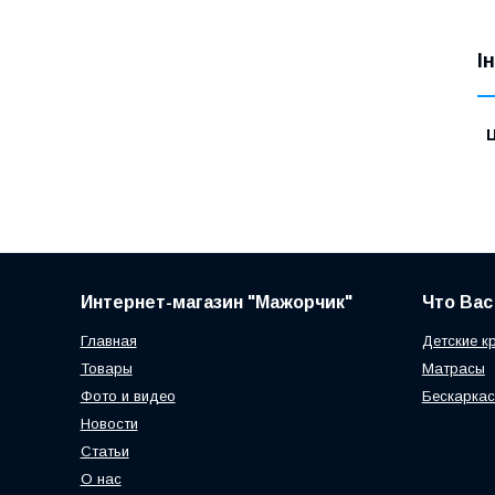
І
Ц
Интернет-магазин "Мажорчик"
Что Вас
Главная
Детские к
Товары
Матрасы
Фото и видео
Бескаркас
Новости
Статьи
О нас