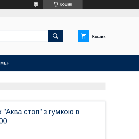
Кошик
Кошик
БМЕН
"Аква стоп" з гумкою в
00