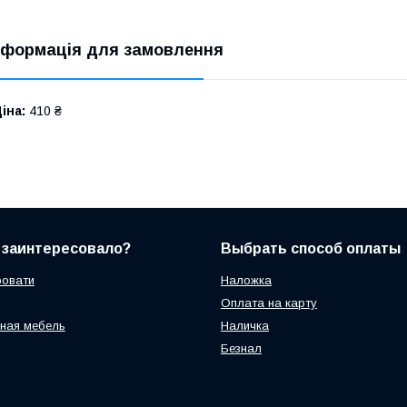
нформація для замовлення
іна:
410 ₴
 заинтересовало?
Выбрать способ оплаты
ровати
Наложка
Оплата на карту
ная мебель
Наличка
Безнал