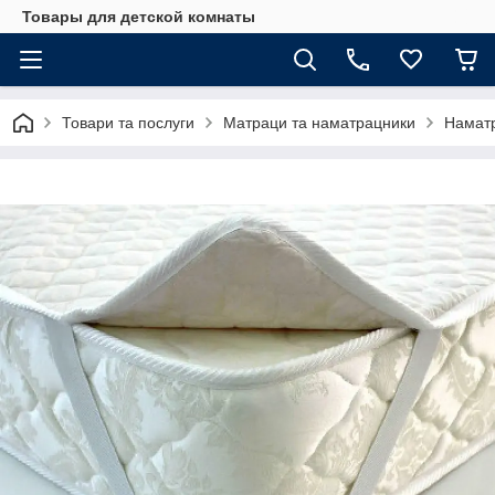
Товары для детской комнаты
Товари та послуги
Матраци та наматрацники
Намат