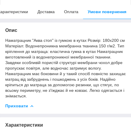
арактеристики
Доставка
Оплата
Умови повернення
Опис
Наматрацник "Аква стоп" із гумкою в кутах Розмір: 180х200 см
Матеріал: Водонепроникна мембранна тканина 150 г/м2. Тип
кріплення до матраца: еластична гумка в кутах Наматрацник
виготовлений із водонепроникної мембранної тканини.
Завдяки особливій пористій структурі мембрани чохол добре
пропускає повітря, але водночас затримує вологу.
Наматрацник має боковини й у такий спосіб повністю захищає
матрац від забруднень і пошкоджень з усіх боків. Надійно
кріпиться до матраца за допомогою резинки, що стягує, по
всьому периметру, не з'їжджає й не ковзає. Легко одягається і
знімається.
Приховати
Характеристики