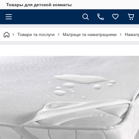
Товары для детской комнаты
Товари та послуги
Матраци та наматрацники
Намат