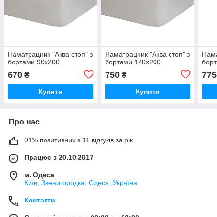
Наматрацник "Аква стоп" з
Наматрацник "Аква стоп" з
Нама
бортами 90х200
бортами 120х200
борт
670
750
775
₴
₴
Купити
Купити
Про нас
91% позитивних з 11 відгуків за рік
Працює з 20.10.2017
м. Одеса
Київ, Звенигородка, Одеса, Україна
Контакти