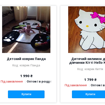
Детский коврик Панда
Дитячий килимок 
дівчинки Кітті Hello 
коврик Панда
коврик Китти
1 990 ₴
1 799 ₴
Під замовлення
Оптом і в роздріб
Під замовлення
Оптом і в
Купити
Купити