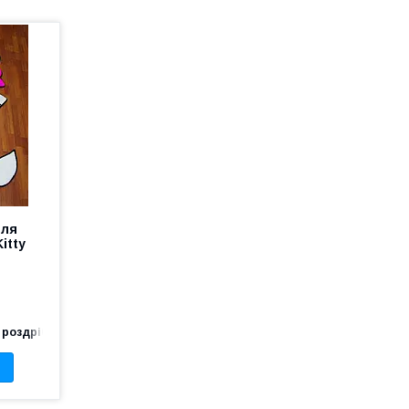
для
Kitty
 роздріб