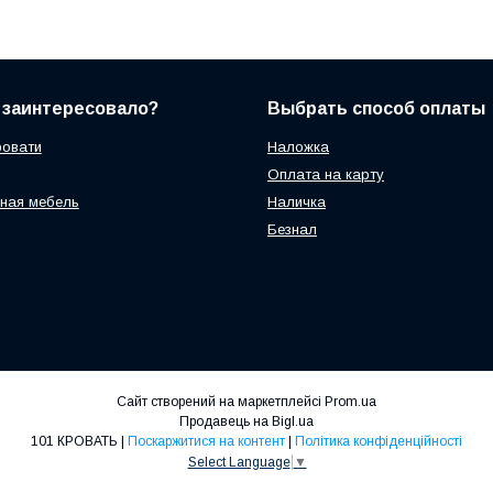
 заинтересовало?
Выбрать способ оплаты
ровати
Наложка
Оплата на карту
ная мебель
Наличка
Безнал
Сайт створений на маркетплейсі
Prom.ua
Продавець на Bigl.ua
101 КРОВАТЬ |
Поскаржитися на контент
|
Політика конфіденційності
Select Language
▼