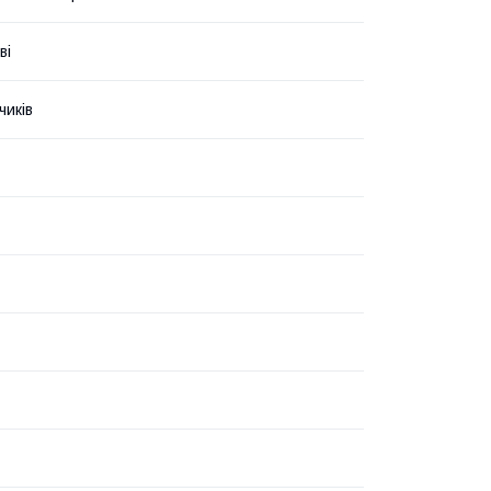
ві
чиків