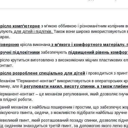
Крісло комп'ютерне
з м'якою оббивкою і різноманітним колірним в
упують
для дітей і підлітків.
Також вони широко використовуються в
арах.
Поверхню
крісла виконана
з м'якого і комфортного матеріалу, 
ручні підлокітники
забезпечують
підвищений рівень комфор
рісло крутиться виготовлено з високоякісних міцних пластикових е
онтакт.
Крісло розроблене спеціально для дітей
і проводиться з принт
еханізм "Перманент-контакт" використовується в операторських крі
пинку, але й
регулювати нахил, висоту спинки, а також глибин
ерманент-контакт – це механізм регулювання, який дозволяє гнучк
а плідної роботи.
аний механізм є найбільш поширеним і простим, що забезпечує жо
іксуючого гвинта, сидячи, з можливістю підібрати найбільш зручне 
евеликий гвинт, який розташований позаду спинки, дозволяє підня
ід сидінням знаходиться третій гвинт, за допомогою якого легко 