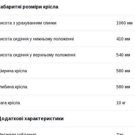
Габаритні розміри крісла
исота з урахуванням спинки
1060 мм
исота сидіння у нижньому положенні
410 мм
исота сидіння у верхньому положенні
540 мм
ирина крісла
580 мм
либина крісла
580 мм
ага крісла
10 кг
Додаткові характеристики
еханізм гойдання
Так