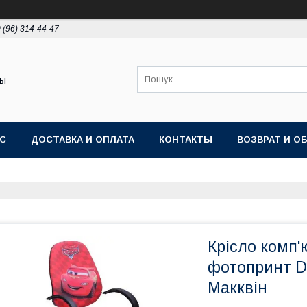
 (96) 314-44-47
ты
АС
ДОСТАВКА И ОПЛАТА
КОНТАКТЫ
ВОЗВРАТ И О
Крісло комп'
фотопринт D
Макквін