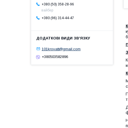
+380 (50) 358-28-96
вайбер
+380 (96) 314-44-47
к
б
101krovatt@gmail.com
З
+380503582896
К
к
М
с
П
т
Д
ф
Н
п