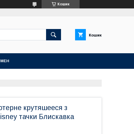
Кошик
Кошик
БМЕН
ютерне крутяшееся з
isney тачки Блискавка