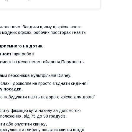
иконанням. Завдяки цьому ці крісла часто
 модних офісах, робочих просторах і навіть
приємного на дотик.
тності
при роботі.
лементів і механізмом гойдання Перманент-
ами персонажів мультфільмів Disney.
слах і дозволяє не просто з'єднати сидіння і
у посадки.
о набудувати навіть недороге крісло для довгої
рстку фіксацію кута нахилу за допомогою
положення, від 75 до 90 градусів.
ти або опустити спинку,
відрегулювати глибину посадки спинки щодо