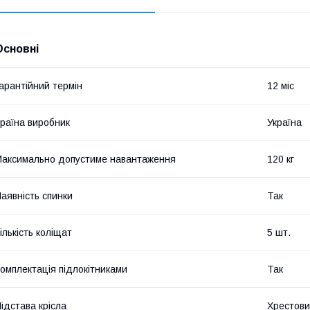
Основні
арантійний термін
12 міс
раїна виробник
Україна
аксимально допустиме навантаження
120 кг
аявність спинки
Так
ількість коліщат
5 шт.
омплектація підлокітниками
Так
ідстава крісла
Хрестови