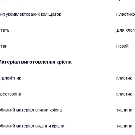
ип укомплектованих коліщаток
Пластико
тать
Для хлоп
Стан
Новий
Матеріал виготовлення крісла
ідлокітник
пластик
рестовина
пластик
бивний матеріал спинки крісла
тканина
бивний матеріал сидіння крісла
тканина