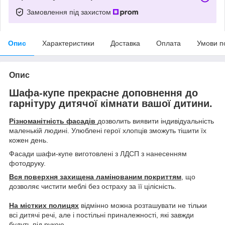
Замовлення під захистом
Опис
Характеристики
Доставка
Оплата
Умови п
Опис
Шафа-купе прекрасне доповнення до
гарнітуру дитячої кімнати вашої дитини.
Різноманітність фасадів
дозволить виявити індивідуальність
маленькій людині. Улюблені герої хлопців зможуть тішити їх
кожен день.
Фасади шафи-купе виготовлені з ЛДСП з нанесенням
фотодруку.
Вся поверхня захищена ламінованим покриттям
, що
дозволяє чистити меблі без остраху за її цілісність.
На містких полицях
відмінно можна розташувати не тільки
всі дитячі речі, але і постільні приналежності, які завжди
будуть під рукою.