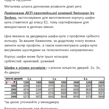
Металева штанга допоможе розвісити довгі речі.
Ламіноване ДСП європейської компанії Swisspan by
Sorbes,
застосовуване для виготовлення корпусу шафи-
купе,ставитися до класу Е1, тому сертифіковане для
використання в дитячих кімнат.
Ціна вказана за дводверна шафа-купе з профілем срібного
кольору. За вашим бажанням, за додаткову плату можна
змінити колір профілю, а також комплектувати шафа-купе
висувними шухлядами на телескопічних направляючих.
Корпус шафи може бути трьох кольорів:
сріблястий, кремовий, рожевий
Шафи є різних розмірів
і з різною кількістю дверей: 2х, 3х,
4х-дверні:
*за ціною уточнюйте у менеджера
Каталог малюнків для фотодруку: