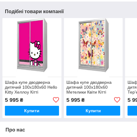
Подібні товари компанії
Шафа купе дводверна
Шафа купе дводверна
Шаф
дитячий 100х180х60 Hello
дитячий 100х180х60
дитя
Kitty Хеллоу Кітті
Метелики Квіти Кітті
Тер'
Безкоштовна Доставка
Безкоштовна Доставка
Безк
5 995
5 995
5 9
₴
₴
Купити
Купити
Про нас