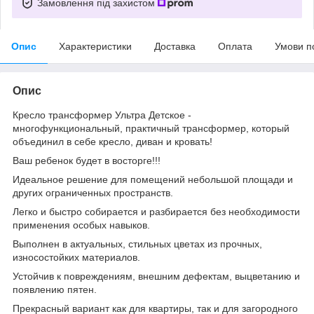
Замовлення під захистом
Опис
Характеристики
Доставка
Оплата
Умови п
Опис
Кресло трансформер Ультра Детское -
многофункциональный, практичный трансформер, который
объединил в себе кресло, диван и кровать!
Ваш ребенок будет в восторге!!!
Идеальное решение для помещений небольшой площади и
других ограниченных пространств.
Легко и быстро собирается и разбирается без необходимости
применения особых навыков.
Выполнен в актуальных, стильных цветах из прочных,
износостойких материалов.
Устойчив к повреждениям, внешним дефектам, выцветанию и
появлению пятен.
Прекрасный вариант как для квартиры, так и для загородного