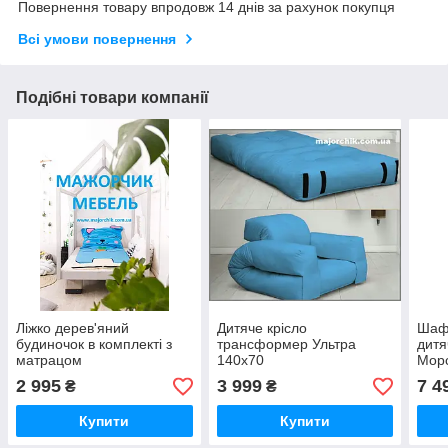
Повернення товару впродовж 14 днів за рахунок покупця
Всі умови повернення
Подібні товари компанії
Ліжко дерев'яний
Дитяче крісло
Шаф
будиночок в комплекті з
трансформер Ультра
дитя
матрацом
140х70
Морс
Дост
2 995
3 999
7 4
₴
₴
Купити
Купити