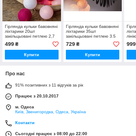
Гірлянда кульки бавовняні
Гірлянда кульки бавовняні
Гірл
ліхтарики 20шт
ліхтарики 35шт
ліхт
закільцьовані петлею 2,7
закільцьовані петлею 3.5
ліні
м від мережі
м від мережі
499
729
999
₴
₴
Купити
Купити
Про нас
91% позитивних з 11 відгуків за рік
Працює з 20.10.2017
м. Одеса
Київ, Звенигородка, Одеса, Україна
Контакти
Сьогодні працює з 08:00 до 22:00