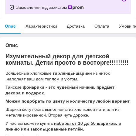
Замовлення під захистом
Опис
Характеристики
Доставка
Оплата
Умови п
Опис
Изумительный декор для детской
комнаты. Детки просто в восторге!!!!!!!!!
Волшебные хлопковые
гирлянды-шарики
из ниток
наполнят ваш дом теплом и уютом.
Тайские
фонарики - это чудесный ночник, предмет
декора и подарок.
Можем подобрать по цвету и количеству любой вариант
Шарики могут быть выполнены из хлопковой нити или из
металлизированной. Вторая чуть дороже.
У нас вы можете купить
наборы от 10 до 50 шариков, в
линию или закольцованные петлёй
,