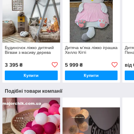
Будиночок ліжко дитячий
Дитяча м'яка ліжко іграшка
Дитя
Вігвам з масиву дерева
Хелло Кітті
Пена
3 395
5 999
₴
₴
від
Купити
Купити
Подібні товари компанії