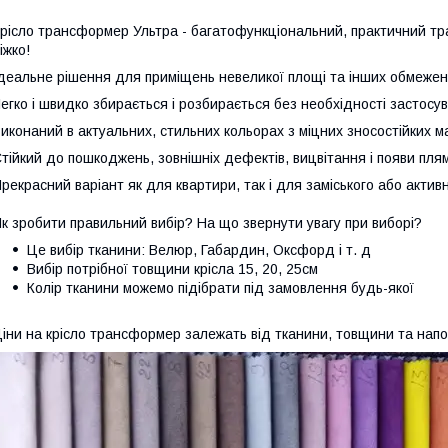
рісло трансформер Ультра - багатофункціональний, практичний тран
іжко!
деальне рішення для приміщень невеликої площі та інших обмежен
егко і швидко збирається і розбирається без необхідності застосу
иконаний в актуальних, стильних кольорах з міцних зносостійких ма
тійкий до пошкоджень, зовнішніх дефектів, вицвітання і появи пля
рекрасний варіант як для квартири, так і для заміського або актив
к зробити правильний вибір? На що звернути увагу при виборі?
Це вибір тканини: Велюр, Габардин, Оксфорд і т. д
Вибір потрібної товщини крісла 15, 20, 25см
Колір тканини можемо підібрати під замовлення будь-якої
іни на крісло трансформер залежать від тканини, товщини та нап