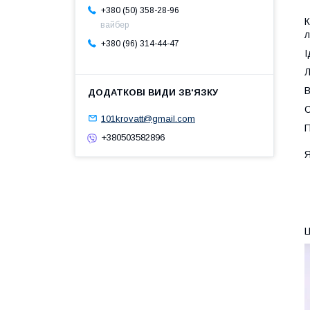
+380 (50) 358-28-96
К
вайбер
л
+380 (96) 314-44-47
І
Л
В
С
101krovatt@gmail.com
П
+380503582896
Я
Ц