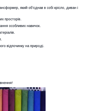
сформер, який об'єднав в собі крісло, диван і
их просторів.
вання особливих навичок.
теріалів.
м.
ного відпочинку на природі.
овнення!