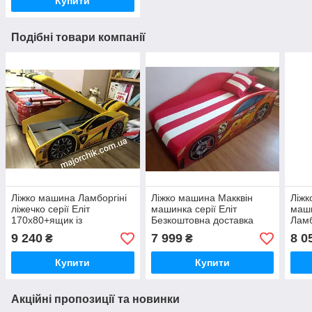
Купити
Подібні товари компанії
Ліжко машина Ламборгіні
Ліжко машина Макквін
Ліжк
ліжечко серії Еліт
машинка серії Еліт
маши
170х80+ящик із
Безкоштовна доставка
Ламб
підіймальним механізмом
McQueen
Lamb
9 240
7 999
8 0
₴
₴
безк
Купити
Купити
Акційні пропозиції та новинки