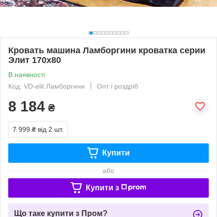
Кровать машина Ламборгини кроватка серии
Элит 170х80
В наявності
Код: VD-elit Ламборгини
Опт і роздріб
8 184
₴
7 999 ₴
від 2 шт.
Купити
або
Купити з
Що таке купити з Пром?