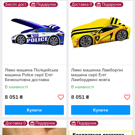
Беспл дост
Подарунок
Доставка 0
Подарунок
Ліжко машина Поліцейська
Ліжко машинка Ламборгіні
машина Police серії Еліт
машина серії Еліт
Безкоштовна доставка
Ламборджині жовта
Lamborghini з матрацом і
В наявності
В наявності
безкоштовною доставкою
8 051
8 051
₴
₴
Купити
Купити
Доставка 0
Подарунок
Подарунок