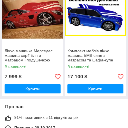
Ліжко машинка Мерседес
Комплект меблів ліжко
машина серії Еліт з
машина БМВ синя з
матрацом і подушечкою
матрасом та шафа-купе
В наявності
В наявності
7 999
17 100
₴
₴
Купити
Купити
Про нас
91% позитивних з 11 відгуків за рік
Працює з 20.10.2017