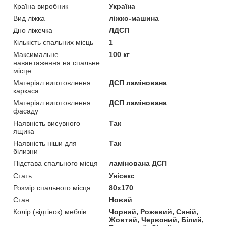
Країна виробник
Україна
Вид ліжка
ліжко-машина
Дно ліжечка
ЛДСП
Кількість спальних місць
1
Максимальне
100 кг
навантаження на спальне
місце
Матеріал виготовлення
ДСП ламінована
каркаса
Матеріал виготовлення
ДСП ламінована
фасаду
Наявність висувного
Так
ящика
Наявність ніши для
Так
білизни
Підстава спального місця
ламінована ДСП
Стать
Унісекс
Розмір спального місця
80х170
Стан
Новий
Колір (відтінок) меблів
Чорний, Рожевий, Синій,
Жовтий, Червоний, Білий,