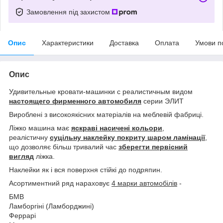
Замовлення під захистом
Опис
Характеристики
Доставка
Оплата
Умови п
Опис
Удивительные кровати-машинки с реалистичным видом
настоящего фирменного автомобиля
серии ЭЛИТ
Вироблені з високоякісних матеріалів на меблевій фабриці.
Ліжко машина має
яскраві насичені кольори
,
реалістичну
суцільну наклейку покриту шаром ламінації
,
що дозволяє більш тривалий час
зберегти первісний
вигляд
ліжка.
Наклейки як і вся поверхня стійкі до подряпин.
Асортиментний ряд нараховує
4 марки автомобілів
-
БМВ
Ламборгіні (Ламборджині)
Феррарі