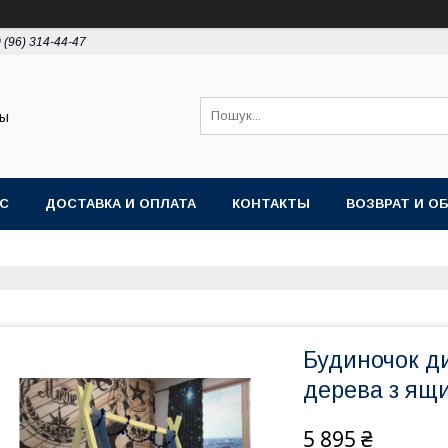
 (96) 314-44-47
ты
АС
ДОСТАВКА И ОПЛАТА
КОНТАКТЫ
ВОЗВРАТ И О
Будиночок ди
дерева з ящ
5 895 ₴