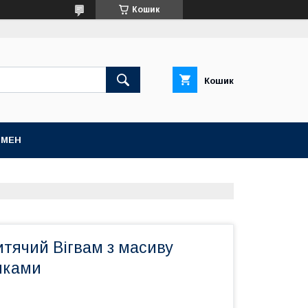
Кошик
Кошик
БМЕН
тячий Вігвам з масиву
иками