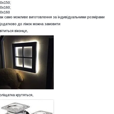
0х150;
0х160;
0х160
ак само можливе виготовлення за індивідуальними розмірами
одатково до ліжок можна замовити
вітиться віконце,
оліщатка крутяться,