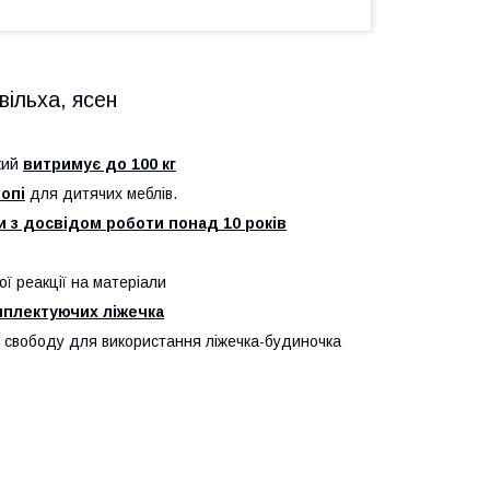
вільха, ясен
кий
витримує до 100 кг
опі
для дитячих меблів.
 з досвідом роботи понад 10 років
ої реакції на матеріали
мплектуючих ліжечка
у свободу для використання ліжечка-будиночка