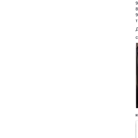
9
8
9
т
Д
с
к