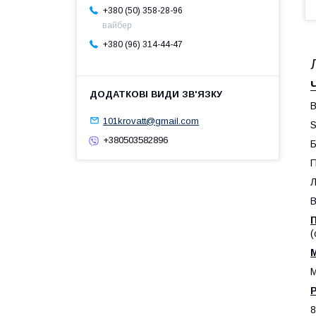
+380 (50) 358-28-96
вайбер
+380 (96) 314-44-47
В
101krovatt@gmail.com
S
+380503582896
Б
П
Л
В
(
М
Р
8