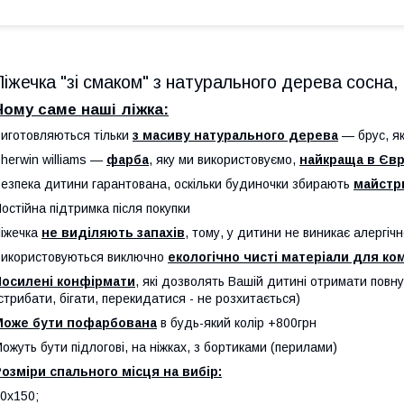
Ліжечка "зі смаком" з натурального дерева сосна, 
Чому саме наші ліжка:
иготовляються тільки
з масиву натурального дерева
— брус, я
herwin williams —
фарба
, яку ми використовуємо,
найкраща в Євр
езпека дитини гарантована, оскільки будиночки збирають
майстри
остійна підтримка після покупки
іжечка
не виділяють запахів
, тому, у дитини не виникає алергічн
икористовуються виключно
екологічно чисті матеріали для ко
Посилені конфірмати
, які дозволять Вашій дитині отримати повн
стрибати, бігати, перекидатися - не розхитається)
Може бути пофарбована
в будь-який колір +800грн
ожуть бути підлогові, на ніжках, з бортиками (перилами)
озміри спального місця на вибір:
0х150;