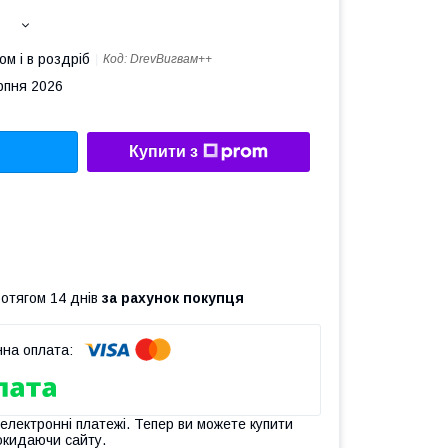
ом і в роздріб
Код:
DrevВигвам++
рпня 2026
Купити з
ротягом 14 днів
за рахунок покупця
 електронні платежі. Тепер ви можете купити
окидаючи сайту.