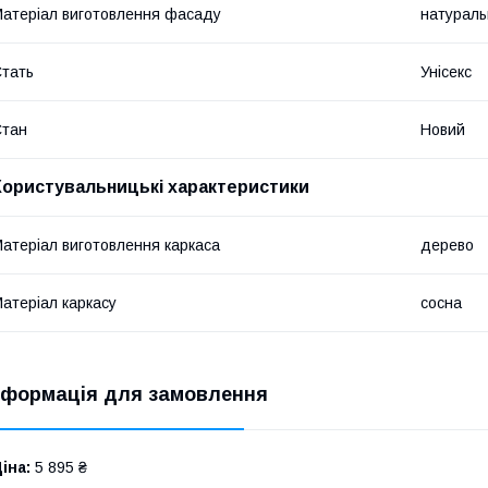
атеріал виготовлення фасаду
натураль
тать
Унісекс
Стан
Новий
Користувальницькі характеристики
атеріал виготовлення каркаса
дерево
атеріал каркасу
сосна
нформація для замовлення
іна:
5 895 ₴