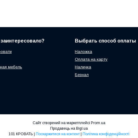
 заинтересовало?
Выбрать способ оплаты
ровати
Наложка
Оплата на карту
ная мебель
Наличка
Безнал
Сайт створений на маркетплейсі
Prom.ua
Продавець на Bigl.ua
101 КРОВАТЬ |
Поскаржитися на контент
|
Політика конфіденційності