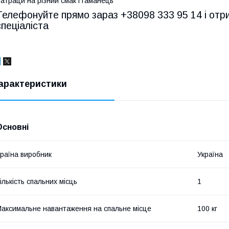
атраци на різний смак і гаманець
Телефонуйте прямо зараз +38098 333 95 14 і отр
спеціаліста
арактеристики
Основні
раїна виробник
Україна
ількість спальних місць
1
аксимальне навантаження на спальне місце
100 кг