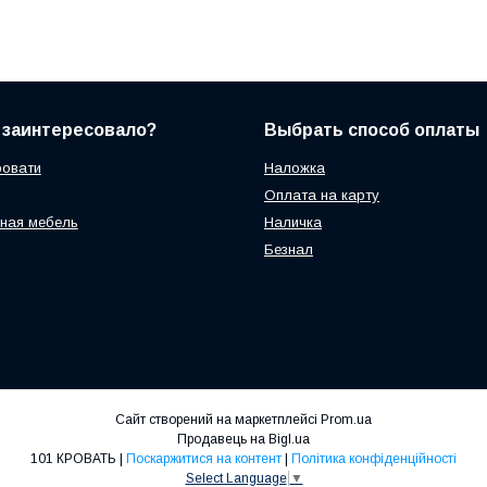
 заинтересовало?
Выбрать способ оплаты
ровати
Наложка
Оплата на карту
ная мебель
Наличка
Безнал
Сайт створений на маркетплейсі
Prom.ua
Продавець на Bigl.ua
101 КРОВАТЬ |
Поскаржитися на контент
|
Політика конфіденційності
Select Language
▼