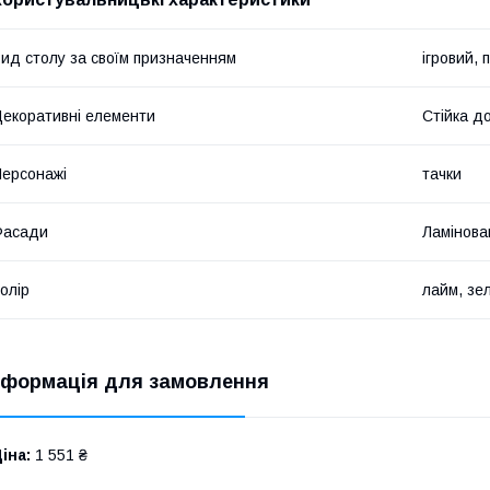
ид столу за своїм призначенням
ігровий, 
екоративні елементи
Стійка д
ерсонажі
тачки
Фасади
Ламінова
олір
лайм, зе
нформація для замовлення
іна:
1 551 ₴