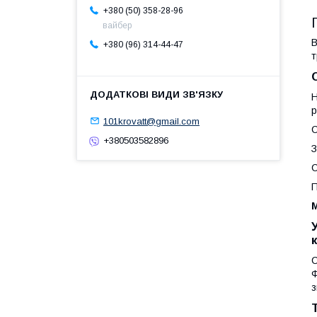
+380 (50) 358-28-96
вайбер
В
+380 (96) 314-44-47
т
Н
р
101krovatt@gmail.com
С
+380503582896
З
С
П
С
Ф
з