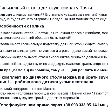
Письменный стол в детскую комнату Тачки
аш сын слишком активный? Его тяжело усадить за занятия? Купите
рудно будет от него оторвать! Правда, за ним мальчик будет еще 
Особенности столика
а поверхности стола - настоящая гоночная трасса с изгибами, ме
азвивающих занятий обещает быть жаркой!
толик имеет специальную подставку для ног, чтобы сидеть было 
а таким столиком приятно учиться и играть - даже самый непосе
уворий контроль якості етапів виробництва визначає довговічність 
лавні лінії і згладжені кути не завдадуть малюкові травм, якщо він 
Ми працюємо від виробника, тому наші ціни роблять цю меб
У комплект до дитячого столу можна підібрати зручн
книг і ... робоча зона дитячої укомплектована.
ильний конкурент в гонках Макквін,
ранческо - головний герой цієї серії меблів. Повний стіна "Тачки" 
магань, повну крутих віражів і дорожніх сюрпризів.
Телефонуйте нам прямо зараз +38 098 333 95 14 і м