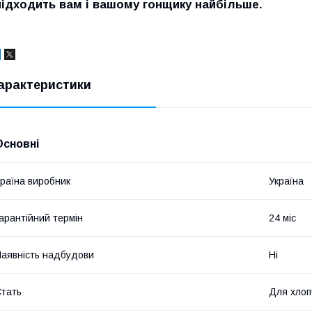
підходить вам і вашому гонщику найбільше.
арактеристики
Основні
раїна виробник
Україна
арантійний термін
24 міс
аявність надбудови
Ні
тать
Для хлоп