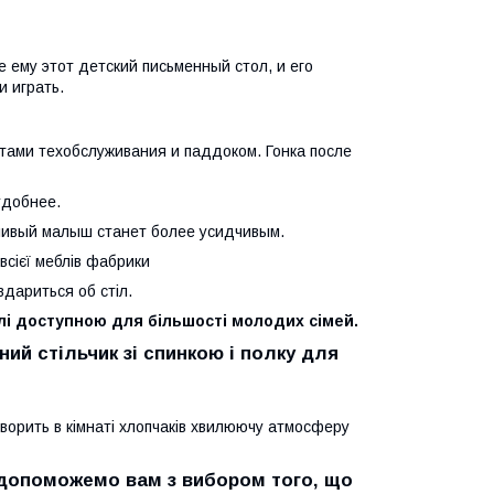
 ему этот детский письменный стол, и его
и играть.
стами техобслуживания и паддоком. Гонка после
удобнее.
дливый малыш станет более усидчивым.
всієї меблів фабрики
вдариться об стіл.
лі доступною для більшості молодих сімей.
ий стільчик зі спинкою і полку для
створить в кімнаті хлопчаків хвилюючу атмосферу
и допоможемо вам з вибором того, що