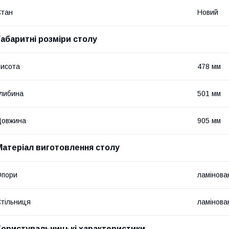
Стан
Новий
Габаритні розміри столу
исота
478 мм
либина
501 мм
Довжина
905 мм
Матеріал виготовлення столу
Опори
ламінов
тільниця
ламінов
Користувальницькі характеристики