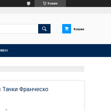
Кошик
Кошик
БМЕН
л Тачки Франческо