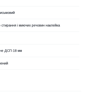
письмовий
о стирання і миючих речовин наклейка
не ДСП-18 мм
лений