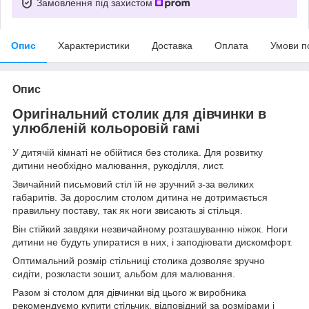
Замовлення під захистом
Опис
Характеристики
Доставка
Оплата
Умови п
Опис
Оригінальний столик для дівчинки в
улюбленій кольоровій гамі
У дитячій кімнаті не обійтися без столика. Для розвитку
дитини необхідно малювання, рукоділля, лист.
Звичайний письмовий стіл їй не зручний з-за великих
габаритів. За дорослим столом дитина не дотримається
правильну поставу, так як ноги звисають зі стільця.
Він стійкий завдяки незвичайному розташуванню ніжок. Ноги
дитини не будуть упиратися в них, і заподіювати дискомфорт.
Оптимальний розмір стільниці столика дозволяє зручно
сидіти, розкласти зошит, альбом для малювання.
Разом зі столом для дівчинки від цього ж виробника
рекомендуємо купити стільчик, відповідний за розмірами і