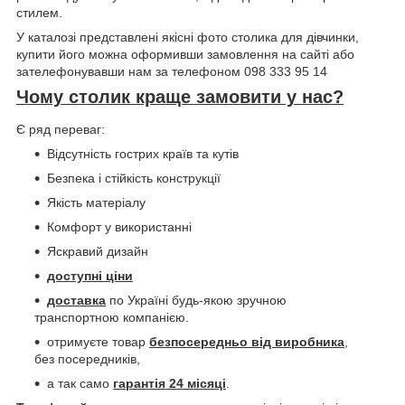
стилем.
У каталозі представлені якісні фото столика для дівчинки,
купити його можна оформивши замовлення на сайті або
зателефонувавши нам за телефоном 098 333 95 14
Чому столик краще замовити у нас?
Є ряд переваг:
Відсутність гострих країв та кутів
Безпека і стійкість конструкції
Якість матеріалу
Комфорт у використанні
Яскравий дизайн
доступні ціни
доставка
по Україні будь-якою зручною
транспортною компанією.
отримуєте товар
безпосередньо від виробника
,
без посередників,
а так само
гарантія 24 місяці
.