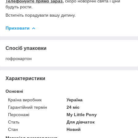
Телефонуйте прямо зараз,
скоро новорічні свята і ціни
будуть рости.
Встигніть порадувати вашу дитину.
Приховати
Спосіб упаковки
гофрокартон
Характеристики
Основні
Країна виробник
Україна
Гарантійний термін
24 міс
Персонажі
My Little Pony
Стать
Для дівчаток
Стан
Новий
Матеріал виготовлення