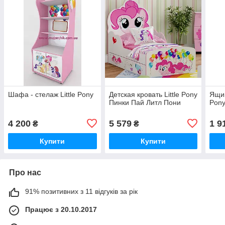
Шафа - стелаж Little Pony
Детская кровать Little Pony
Ящик
Пинки Пай Литл Пони
Pon
4 200
5 579
1 9
₴
₴
Купити
Купити
Про нас
91% позитивних з 11 відгуків за рік
Працює з 20.10.2017