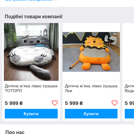
Подібні товари компанії
Дитяча м'яка ліжко іграшка
Дитяча м'яка ліжко іграшка
Дитя
ТОТОРО
Лев
Вед
5 999
5 999
5 9
₴
₴
Купити
Купити
Про нас