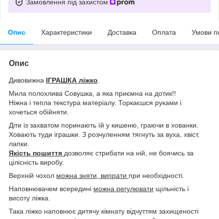
Замовлення під захистом
Опис
Характеристики
Доставка
Оплата
Умови п
Опис
Дивовижна
ІГРАШКА ліжко
.
Мила полохлива Совушка, а яка приємна на дотик!!
Ніжна і тепла текстура матеріалу. Торкаєшся руками і
хочеться обійняти.
Діти із захватом поринають їй у кишеню, граючи в хованки.
Ховають туди іграшки. З розчуленням тягнуть за вуха, хвіст,
лапки.
Якість пошиття
дозволяє стрибати на ній, не боячись за
цілісність виробу.
Верхній чохол
можна зняти, випрати
при необхідності.
Наповнювачем всередині
можна регулювати
щільність і
висоту ліжка.
Така ліжко наповнює дитячу кімнату відчуттям захищеності