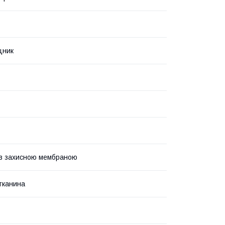
цник
із захисною мембраною
тканина