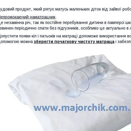
удовий продукт, який рятує матусь маленьких діток від зайвої роб
епромокаючий наматрацник
.
е незамінна річ, так як постійне перебування дитини в памперсі ш
овинен періодично спати без підгузників, особливо це актуально в л
опустити появи кіл і патьоків на матраці допоможе використання 
допомогою можна
зберегти початкову чистоту матраца
і забез