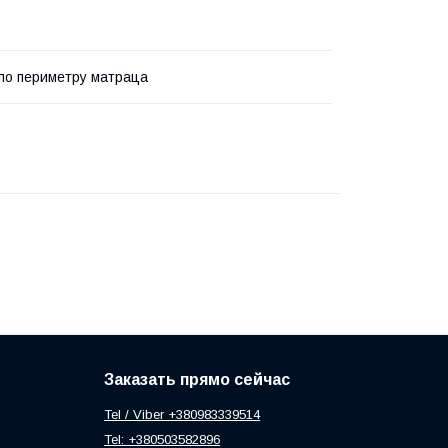
 по периметру матраца
Заказать прямо сейчас
Tel / Viber +380983339514
Tel: +380503582896