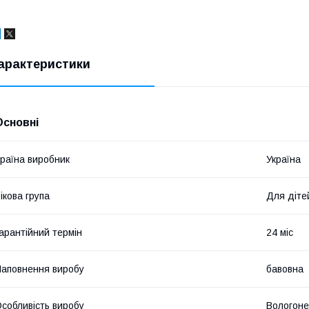
арактеристики
Основні
раїна виробник
Україна
ікова група
Для діте
арантійний термін
24 міс
аповнення виробу
бавовна
собливість виробу
Вологоне