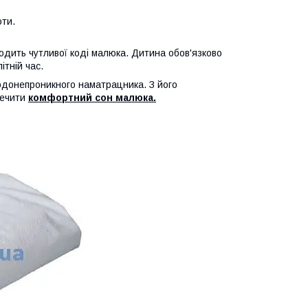
оти.
кодить чутливої коді малюка. Дитина обов'язково
ітній час.
водонепроникного наматрацника. З його
печити
комфортний сон малюка.