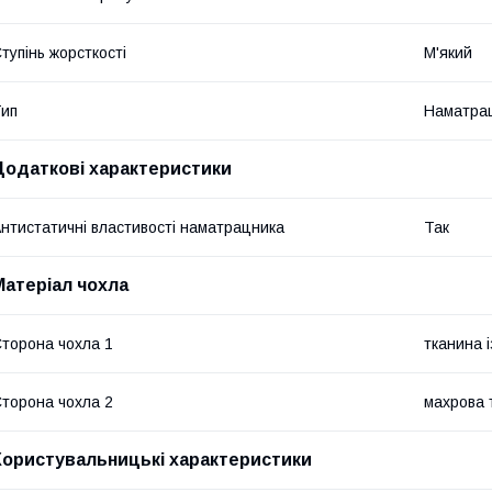
тупінь жорсткості
М'який
ип
Наматра
Додаткові характеристики
нтистатичні властивості наматрацника
Так
Матеріал чохла
торона чохла 1
тканина 
торона чохла 2
махрова 
Користувальницькі характеристики