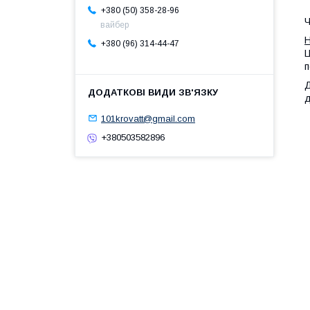
+380 (50) 358-28-96
Ч
вайбер
Н
+380 (96) 314-44-47
Ц
п
Д
101krovatt@gmail.com
+380503582896