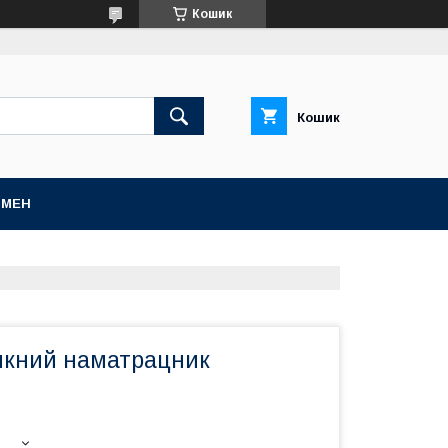
Кошик
Кошик
БМЕН
кний наматрацник