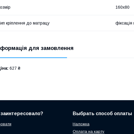
озмір
160х80
ип кріплення до матрацу
фіксація
нформація для замовлення
іна:
627 ₴
 заинтересовало?
Выбрать способ оплаты
ровати
Наложка
Оплата на карту