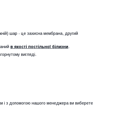
ній) шар - це захисна мембрана, другий
таний
в якості постільної білизни
.
згорнутому вигляді.
м і з допомогою нашого менеджера ви виберете