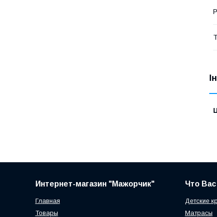
Р
Т
І
Ц
Интернет-магазин "Мажорчик"
Что Вас
Главная
Детские к
Товары
Матрасы