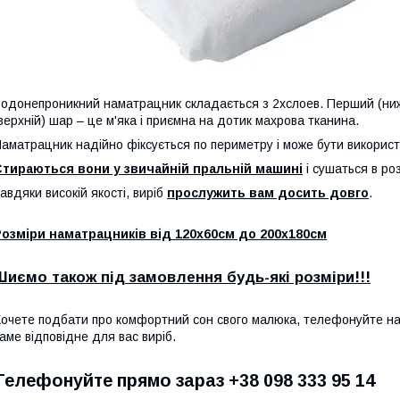
одонепроникний наматрацник складається з 2хслоев. Перший (ниж
верхній) шар – це м'яка і приємна на дотик махрова тканина.
аматрацник надійно фіксується по периметру і може бути викорис
Стираються вони у звичайній пральній машині
і сушаться в ро
авдяки високій якості, виріб
прослужить вам досить довго
.
озміри наматрацників від 120х60см до 200х180см
Шиємо також під замовлення будь-які розміри!!!
очете подбати про комфортний сон свого малюка, телефонуйте на
аме відповідне для вас виріб.
Телефонуйте прямо зараз +38 098 333 95 14