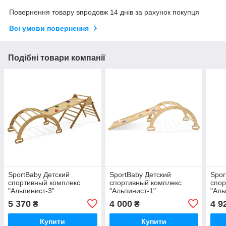
Повернення товару впродовж 14 днів за рахунок покупця
Всі умови повернення
Подібні товари компанії
SportBaby Детский
SportBaby Детский
Spor
спортивный комплекс
спортивный комплекс
спор
"Альпинист-3"
"Альпинист-1"
"Аль
5 370
4 000
4 9
₴
₴
Купити
Купити