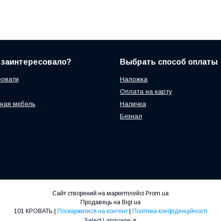
 заинтересовало?
Выбрать способ оплаты
ровати
Наложка
Оплата на карту
ная мебель
Наличка
Безнал
Сайт створений на маркетплейсі
Prom.ua
Продавець на Bigl.ua
101 КРОВАТЬ |
Поскаржитися на контент
|
Політика конфіденційності
Select Language
▼