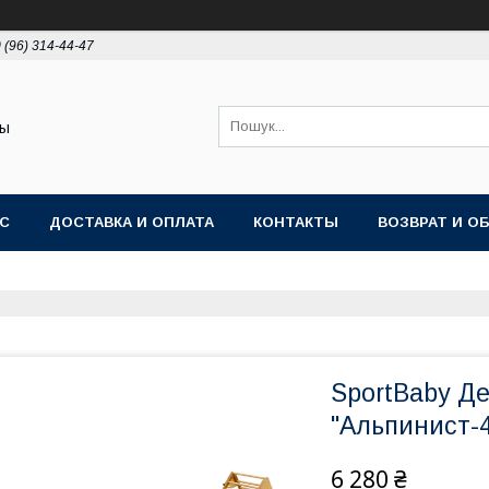
 (96) 314-44-47
ты
АС
ДОСТАВКА И ОПЛАТА
КОНТАКТЫ
ВОЗВРАТ И О
SportBaby Д
"Альпинист-4
6 280 ₴