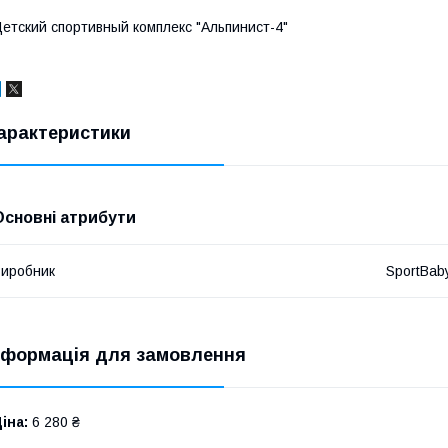
етский спортивный комплекс "Альпинист-4"
арактеристики
Основні атрибути
иробник
SportBab
нформація для замовлення
іна:
6 280 ₴