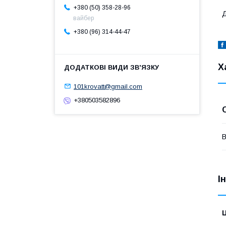
+380 (50) 358-28-96
Д
вайбер
+380 (96) 314-44-47
Х
101krovatt@gmail.com
+380503582896
В
І
Ц