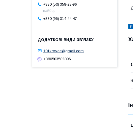
+380 (50) 358-28-96
Д
вайбер
+380 (96) 314-44-47
Х
101krovatt@gmail.com
+380503582896
В
І
Ц