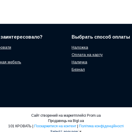
 заинтересовало?
Выбрать способ оплаты
ровати
Наложка
Оплата на карту
ная мебель
Наличка
Безнал
Сайт створений на маркетплейсі
Prom.ua
Продавець на Bigl.ua
101 КРОВАТЬ |
Поскаржитися на контент
|
Політика конфіденційності
Select Language
▼