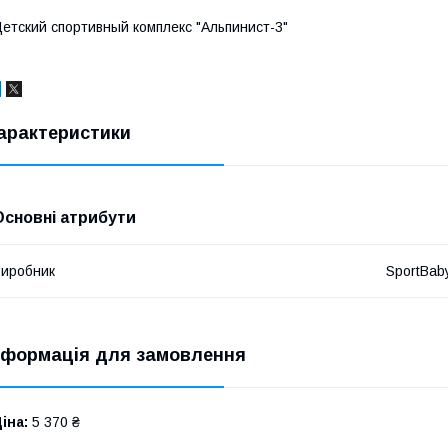
етский спортивный комплекс "Альпинист-3"
арактеристики
Основні атрибути
иробник
SportBab
нформація для замовлення
іна:
5 370 ₴