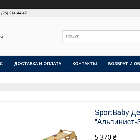
 (96) 314-44-47
ты
АС
ДОСТАВКА И ОПЛАТА
КОНТАКТЫ
ВОЗВРАТ И О
SportBaby Д
"Альпинист-3
5 370 ₴