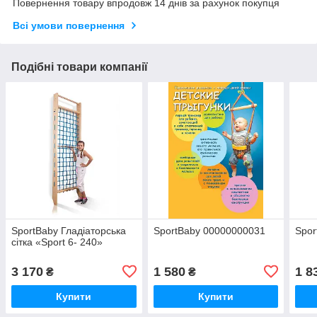
Повернення товару впродовж 14 днів за рахунок покупця
Всі умови повернення
Подібні товари компанії
SportBaby Гладіаторська
SportBaby 00000000031
Spor
сітка «Sport 6- 240»
3 170
1 580
1 8
₴
₴
Купити
Купити