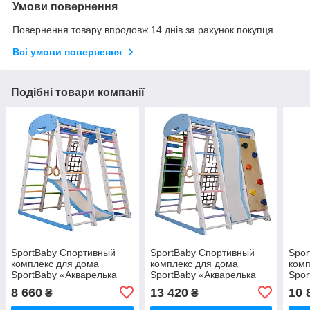
Умови повернення
Повернення товару впродовж 14 днів за рахунок покупця
Всі умови повернення
Подібні товари компанії
SportBaby Спортивный
SportBaby Спортивный
Spor
комплекс для дома
комплекс для дома
комп
SportBaby «Акварелька
SportBaby «Акварелька
Spor
Sky Plus 1»
Sky Plus 4»
Sky
8 660
13 420
10 
₴
₴