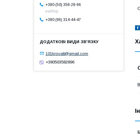
+380 (50) 358-28-96
С
вайбер
+380 (96) 314-44-47
Х
101krovatt@gmail.com
+380503582896
В
І
Ц