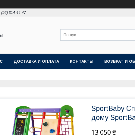
 (96) 314-44-47
ты
АС
ДОСТАВКА И ОПЛАТА
КОНТАКТЫ
ВОЗВРАТ И О
SportBaby С
дому SportBa
13 050 ₴