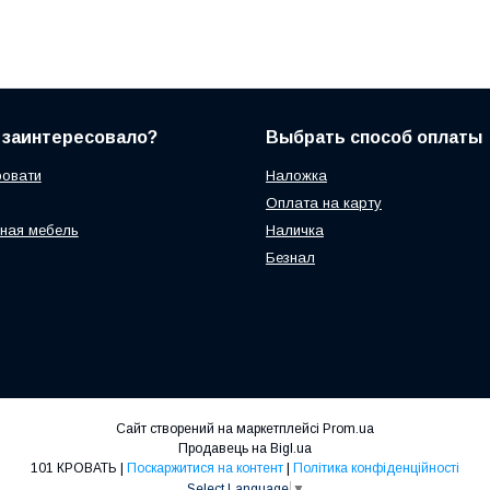
 заинтересовало?
Выбрать способ оплаты
ровати
Наложка
Оплата на карту
ная мебель
Наличка
Безнал
Сайт створений на маркетплейсі
Prom.ua
Продавець на Bigl.ua
101 КРОВАТЬ |
Поскаржитися на контент
|
Політика конфіденційності
Select Language
▼