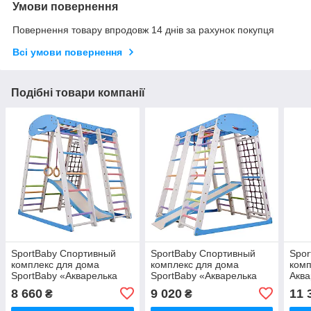
Умови повернення
Повернення товару впродовж 14 днів за рахунок покупця
Всі умови повернення
Подібні товари компанії
SportBaby Спортивный
SportBaby Спортивный
Spor
комплекс для дома
комплекс для дома
комп
SportBaby «Акварелька
SportBaby «Акварелька
Аква
Sky Plus 1»
Sky мини»
8 660
9 020
11 
₴
₴