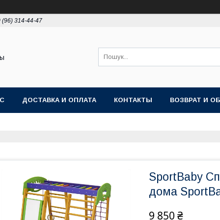
 (96) 314-44-47
ты
АС
ДОСТАВКА И ОПЛАТА
КОНТАКТЫ
ВОЗВРАТ И О
SportBaby С
дома SportBa
9 850 ₴