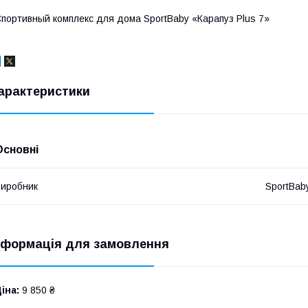
портивный комплекс для дома SportBaby «Карапуз Plus 7»
арактеристики
Основні
иробник
SportBab
нформація для замовлення
іна:
9 850 ₴