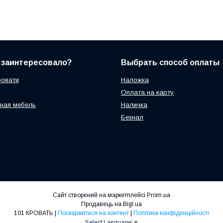
 заинтересовало?
Выбрать способ оплаты
ровати
Наложка
Оплата на карту
ная мебель
Наличка
Безнал
Сайт створений на маркетплейсі
Prom.ua
Продавець на Bigl.ua
101 КРОВАТЬ |
Поскаржитися на контент
|
Політика конфіденційності
Select Language
▼