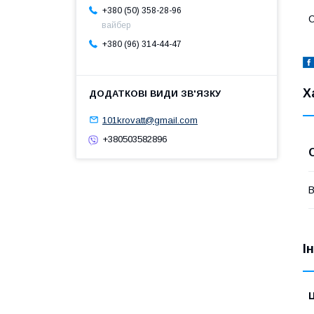
+380 (50) 358-28-96
С
вайбер
+380 (96) 314-44-47
Х
101krovatt@gmail.com
+380503582896
В
І
Ц