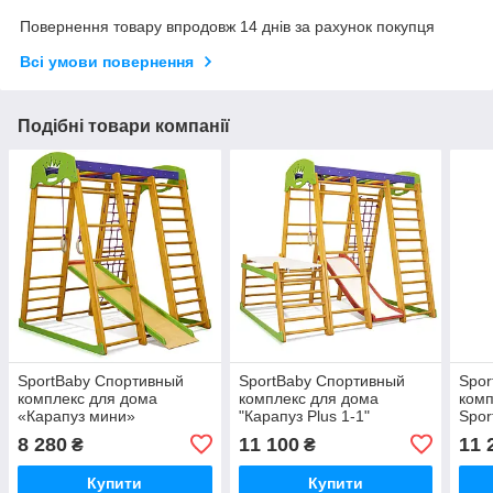
Повернення товару впродовж 14 днів за рахунок покупця
Всі умови повернення
Подібні товари компанії
SportBaby Спортивный
SportBaby Спортивный
Spor
комплекс для дома
комплекс для дома
комп
«Карапуз мини»
"Карапуз Plus 1-1"
Spor
1»
8 280
11 100
11 
₴
₴
Купити
Купити