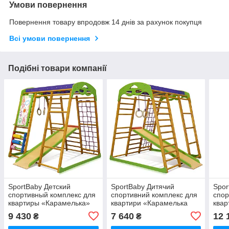
Умови повернення
Повернення товару впродовж 14 днів за рахунок покупця
Всі умови повернення
Подібні товари компанії
SportBaby Детский
SportBaby Дитячий
Spor
спортивный комплекс для
спортивний комплекс для
спор
квартиры «Карамелька»
квартири «Карамелька
квар
міні»
Кара
9 430
7 640
12 
₴
₴