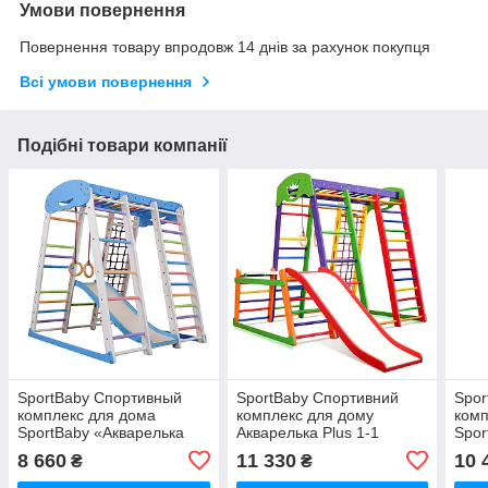
Умови повернення
Повернення товару впродовж 14 днів за рахунок покупця
Всі умови повернення
Подібні товари компанії
SportBaby Спортивный
SportBaby Спортивний
Spor
комплекс для дома
комплекс для дому
комп
SportBaby «Акварелька
Акварелька Plus 1-1
Spor
Sky Plus 1»
Sky 
8 660
11 330
10 
₴
₴