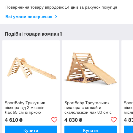
Повернення товару впродовж 14 днів за рахунок покупця
Всі умови повернення
Подібні товари компанії
SportBaby Трикутник
SportBaby Треугольник
Spor
піклера від 2 місяців —
пиклера с сеткой и
пікле
Лак 65 см із гіркою
скалолазкой лак 80 см с
міся
горкой 100 см
100 
4 610
4 830
4 8
₴
₴
Купити
Купити