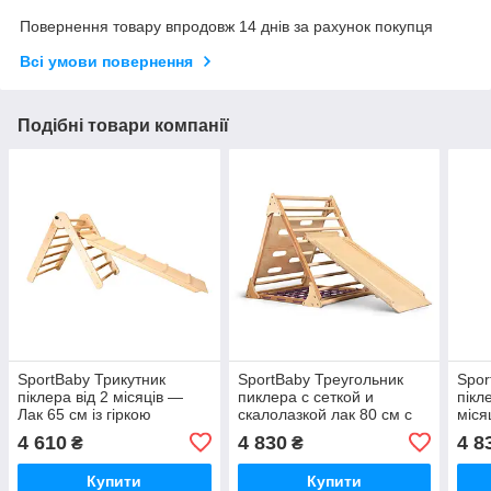
Повернення товару впродовж 14 днів за рахунок покупця
Всі умови повернення
Подібні товари компанії
SportBaby Трикутник
SportBaby Треугольник
Spor
піклера від 2 місяців —
пиклера с сеткой и
пікле
Лак 65 см із гіркою
скалолазкой лак 80 см с
міся
горкой 100 см
100 
4 610
4 830
4 8
₴
₴
Купити
Купити