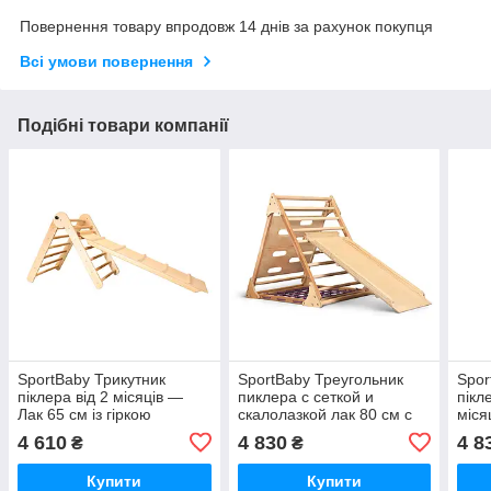
Повернення товару впродовж 14 днів за рахунок покупця
Всі умови повернення
Подібні товари компанії
SportBaby Трикутник
SportBaby Треугольник
Spor
піклера від 2 місяців —
пиклера с сеткой и
пікле
Лак 65 см із гіркою
скалолазкой лак 80 см с
міся
горкой 100 см
100 
4 610
4 830
4 8
₴
₴
Купити
Купити