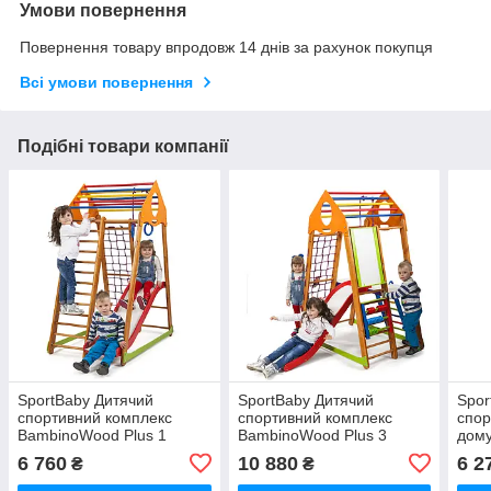
Умови повернення
Повернення товару впродовж 14 днів за рахунок покупця
Всі умови повернення
Подібні товари компанії
SportBaby Дитячий
SportBaby Дитячий
Spor
спортивний комплекс
спортивний комплекс
спор
BambinoWood Plus 1
BambinoWood Plus 3
дому
Spor
6 760
10 880
6 2
₴
₴