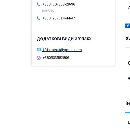
+380 (50) 358-28-96
Д
вайбер
+380 (96) 314-44-47
Х
101krovatt@gmail.com
+380503582896
В
І
Ц