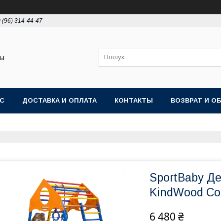
 (96) 314-44-47
ты
АС
ДОСТАВКА И ОПЛАТА
КОНТАКТЫ
ВОЗВРАТ И О
SportBaby Д
KindWood Col
6 480 ₴