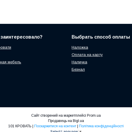
 заинтересовало?
Выбрать способ оплаты
ровати
Наложка
Оплата на карту
ная мебель
Наличка
Безнал
Сайт створений на маркетплейсі
Prom.ua
Продавець на Bigl.ua
101 КРОВАТЬ |
Поскаржитися на контент
|
Політика конфіденційності
Select Language
▼