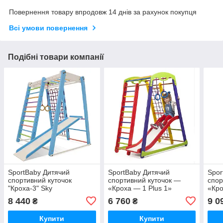
Повернення товару впродовж 14 днів за рахунок покупця
Всі умови повернення
Подібні товари компанії
SportBaby Дитячий
SportBaby Дитячий
Spor
спортивний куточок
спортивний куточок —
спор
"Кроха-3" Sky
«Кроха — 1 Plus 1»
«Кро
8 440
6 760
9 0
₴
₴
Купити
Купити