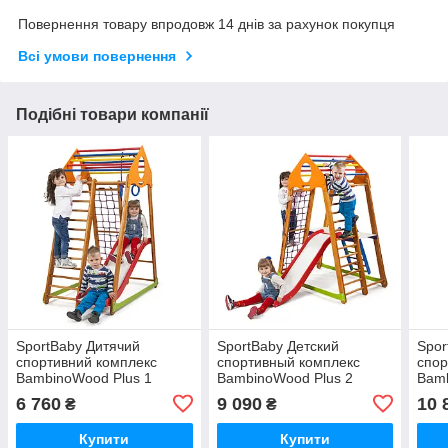
Повернення товару впродовж 14 днів за рахунок покупця
Всі умови повернення
Подібні товари компанії
SportBaby Дитячий
SportBaby Детский
Spor
спортивний комплекс
спортивный комплекс
спор
BambinoWood Plus 1
BambinoWood Plus 2
Bamb
6 760
9 090
10 
₴
₴
Купити
Купити