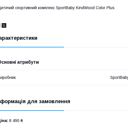
итячий спортивний комплекс SportBaby KindWood Color Plus
арактеристики
Основні атрибути
иробник
SportBab
нформація для замовлення
іна:
8 490 ₴