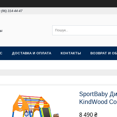
 (96) 314-44-47
ты
АС
ДОСТАВКА И ОПЛАТА
КОНТАКТЫ
ВОЗВРАТ И О
SportBaby Д
KindWood Col
8 490 ₴