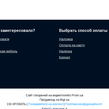
 заинтересовало?
Выбрать способ оплаты
ровати
Наложка
Оплата на карту
ная мебель
Наличка
Безнал
Сайт створений на маркетплейсі
Prom.ua
Продавець на Bigl.ua
101 КРОВАТЬ |
Поскаржитися на контент
|
Політика конфіденційності
Select Language
▼