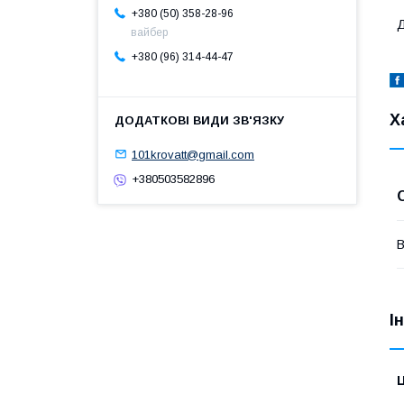
+380 (50) 358-28-96
Д
вайбер
+380 (96) 314-44-47
Х
101krovatt@gmail.com
+380503582896
В
І
Ц