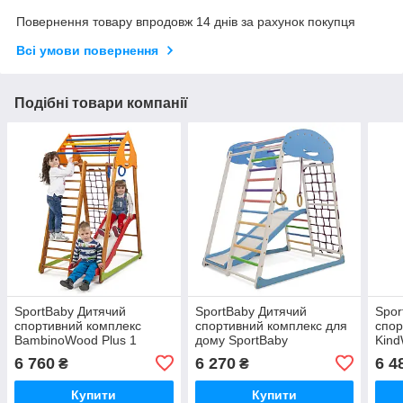
Повернення товару впродовж 14 днів за рахунок покупця
Всі умови повернення
Подібні товари компанії
SportBaby Дитячий
SportBaby Дитячий
Spor
спортивний комплекс
спортивний комплекс для
спор
BambinoWood Plus 1
дому SportBaby
Kind
SportWood Sky Plus 1
6 760
6 270
6 4
₴
₴
Купити
Купити