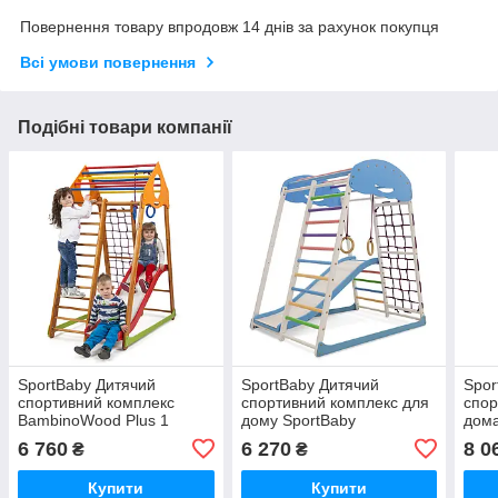
Повернення товару впродовж 14 днів за рахунок покупця
Всі умови повернення
Подібні товари компанії
SportBaby Дитячий
SportBaby Дитячий
Spor
спортивний комплекс
спортивний комплекс для
спор
BambinoWood Plus 1
дому SportBaby
дома
SportWood Sky Plus 1
Spor
6 760
6 270
8 0
₴
₴
Купити
Купити