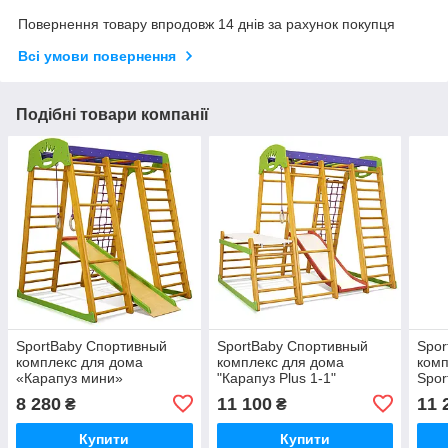
Повернення товару впродовж 14 днів за рахунок покупця
Всі умови повернення
Подібні товари компанії
SportBaby Спортивный
SportBaby Спортивный
Spor
комплекс для дома
комплекс для дома
комп
«Карапуз мини»
"Карапуз Plus 1-1"
Spor
1»
8 280
11 100
11 
₴
₴
Купити
Купити