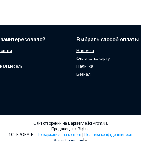
 заинтересовало?
Выбрать способ оплаты
ровати
Наложка
Оплата на карту
ная мебель
Наличка
Безнал
Сайт створений на маркетплейсі
Prom.ua
Продавець на Bigl.ua
101 КРОВАТЬ |
Поскаржитися на контент
|
Політика конфіденційності
Select Language
▼