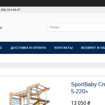
 (96) 314-44-47
ты
АС
ДОСТАВКА И ОПЛАТА
КОНТАКТЫ
ВОЗВРАТ И О
SportBaby С
5-220»
13 050 ₴