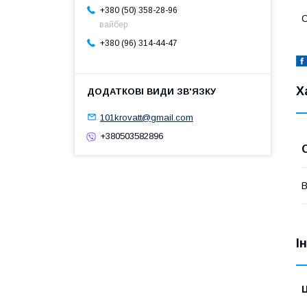
+380 (50) 358-28-96
С
вайбер
+380 (96) 314-44-47
Х
101krovatt@gmail.com
+380503582896
В
І
Ц