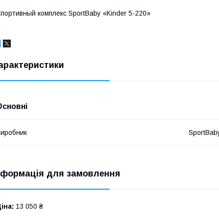
портивный комплекс SportBaby «Kinder 5-220»
арактеристики
Основні
иробник
SportBab
нформація для замовлення
іна:
13 050 ₴