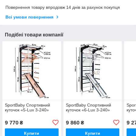
Повернення товару впродовж 14 днів за рахунок покупця
Всі умови повернення
Подібні товари компанії
SportBaby Спортивний
SportBaby Спортивний
Spor
куточок «5-Lux 3-240»
куточок «6-Lux 3-240»
куто
9 770
9 860
9 2
₴
₴
Купити
Купити