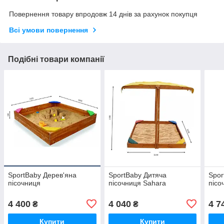
Повернення товару впродовж 14 днів за рахунок покупця
Всі умови повернення
Подібні товари компанії
SportBaby Дерев'яна
SportBaby Дитяча
Spor
пісочниця
пісочниця Sahara
пісо
4 400
4 040
4 7
₴
₴
Купити
Купити