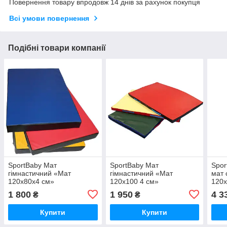
Повернення товару впродовж 14 днів за рахунок покупця
Всі умови повернення
Подібні товари компанії
SportBaby Мат
SportBaby Мат
Spor
гімнастичний «Мат
гімнастичний «Мат
мат 
120х80х4 см»
120х100 4 см»
120х
1 800
1 950
4 3
₴
₴
Купити
Купити