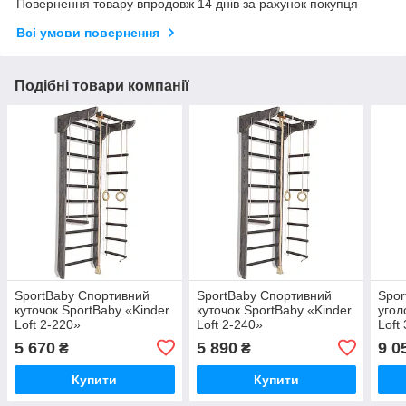
Повернення товару впродовж 14 днів за рахунок покупця
Всі умови повернення
Подібні товари компанії
SportBaby Спортивний
SportBaby Спортивний
Spor
куточок SportBaby «Kinder
куточок SportBaby «Kinder
угол
Loft 2-220»
Loft 2-240»
Loft
5 670
5 890
9 0
₴
₴
Купити
Купити