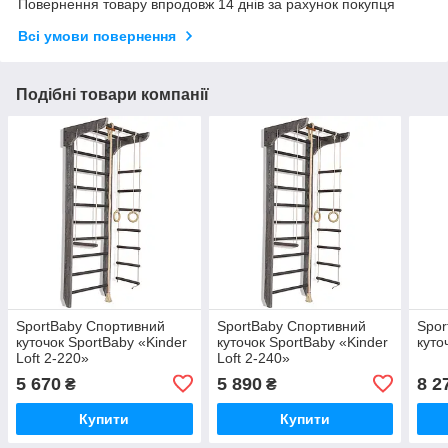
Повернення товару впродовж 14 днів за рахунок покупця
Всі умови повернення
Подібні товари компанії
SportBaby Спортивний
SportBaby Спортивний
Spor
куточок SportBaby «Kinder
куточок SportBaby «Kinder
куто
Loft 2-220»
Loft 2-240»
5 670
5 890
8 2
₴
₴
Купити
Купити