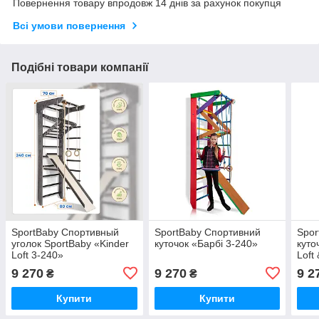
Повернення товару впродовж 14 днів за рахунок покупця
Всі умови повернення
Подібні товари компанії
SportBaby Спортивный
SportBaby Спортивний
Spor
уголок SportBaby «Kinder
куточок «Барбі 3-240»
куто
Loft 3-240»
Loft
9 270
9 270
9 2
₴
₴
Купити
Купити