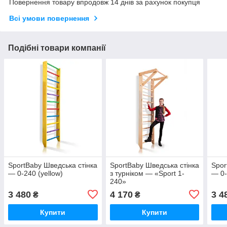
Повернення товару впродовж 14 днів за рахунок покупця
Всі умови повернення
Подібні товари компанії
SportBaby Шведська стінка
SportBaby Шведська стінка
Spor
— 0-240 (yellow)
з турніком — «Sport 1-
— 0-
240»
3 480
4 170
3 4
₴
₴
Купити
Купити