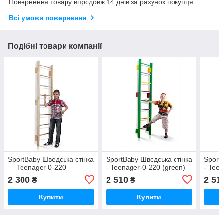
Повернення товару впродовж 14 днів за рахунок покупця
Всі умови повернення
Подібні товари компанії
SportBaby Шведська стінка
SportBaby Шведська стінка
Spor
— Teenager 0-220
- Teenager-0-220 (green)
- Te
2 300
2 510
2 5
₴
₴
Купити
Купити