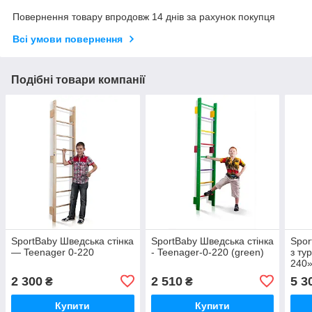
Повернення товару впродовж 14 днів за рахунок покупця
Всі умови повернення
Подібні товари компанії
SportBaby Шведська стінка
SportBaby Шведська стінка
Spor
— Teenager 0-220
- Teenager-0-220 (green)
з ту
240
2 300
2 510
5 3
₴
₴
Купити
Купити