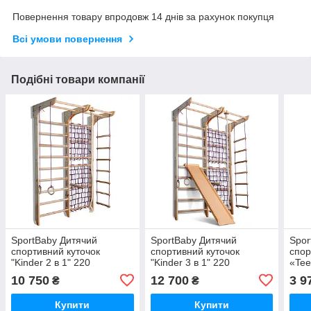
Повернення товару впродовж 14 днів за рахунок покупця
Всі умови повернення
Подібні товари компанії
SportBaby Дитячий
SportBaby Дитячий
Spor
спортивний куточок
спортивний куточок
спор
"Kinder 2 в 1" 220
"Kinder 3 в 1" 220
«Tee
10 750
12 700
3 9
₴
₴
Купити
Купити